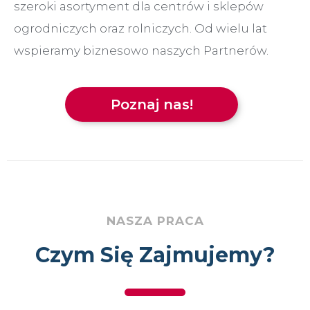
szeroki asortyment dla centrów i sklepów
ogrodniczych oraz rolniczych. Od wielu lat
wspieramy biznesowo naszych Partnerów.
Poznaj nas!
NASZA PRACA
Czym Się Zajmujemy?