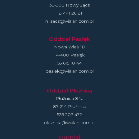
33-300 Nowy Sącz
18 441 26 81
n_sacz@wialan.com.pl
Oddział Pasłęk
Nowa Wieś 1D
14-400 Pasłęk
55 615 10 44
paslek@wialan.com.pl
Oddział Płużnica
Płużnica 84a
87-214 Płużnica
535 207 472
pluznica@wialan.com.pl
Oddział