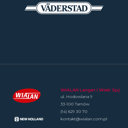
WIALAN Langer i Wiatr Sp.j.
ul. Hodowlan­a 9
33-100 Tarnów
(14) 629 30 70
kontakt@wialan.com.pl