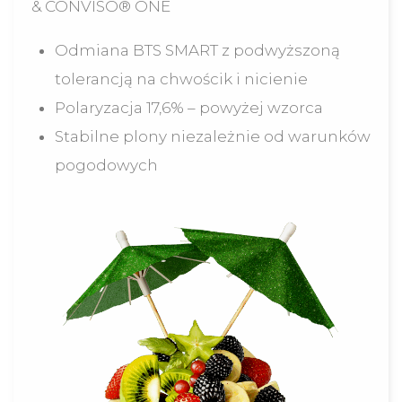
& CONVISO® ONE
Odmiana BTS SMART z podwyższoną
tolerancją na chwościk i nicienie
Polaryzacja 17,6% – powyżej wzorca
Stabilne plony niezależnie od warunków
pogodowych