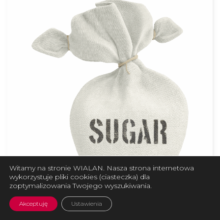
Witamy na stronie WIALAN. Nasza strona internetowa
wykorzystuje pliki cookies (ciasteczka) dla
zoptymalizowania Twojego wyszukiwania.
Akceptuję
Ustawienia