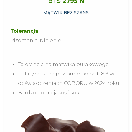
BTS 2795 N
MĄTWIK BEZ SZANS
Tolerancja:
Rizomania, Nicienie
Tolerancja na mątwika burakowego
Polaryzacja na poziomie ponad 18% w
doświadczeniach COBORU w 2024 roku
Bardzo dobra jakość soku