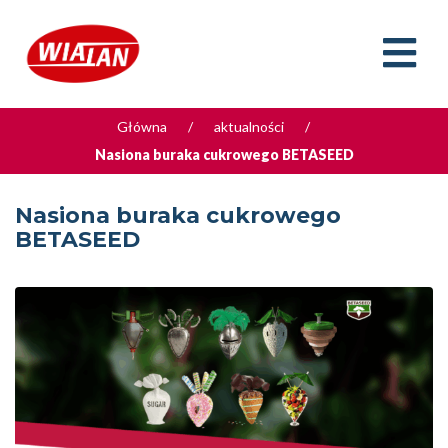
Główna
/
aktualności
/
Nasiona buraka cukrowego BETASEED
Nasiona buraka cukrowego
BETASEED