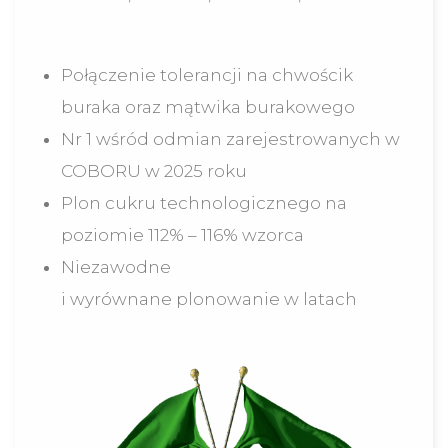
Połączenie tolerancji na chwościk
buraka oraz mątwika burakowego
Nr 1 wśród odmian zarejestrowanych w
COBORU w 2025 roku
Plon cukru technologicznego na
poziomie 112% – 116% wzorca
Niezawodne
i wyrównane plonowanie w latach