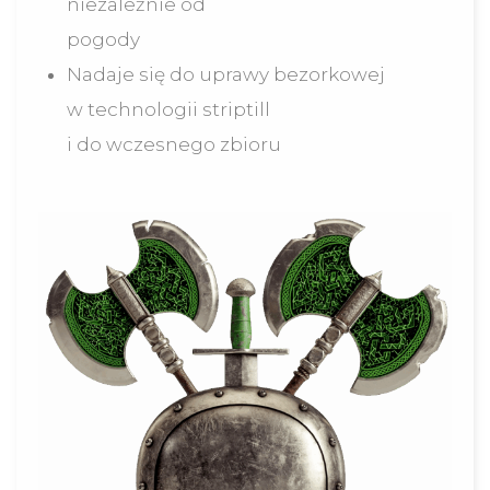
niezależnie od
pogody
Nadaje się do uprawy bezorkowej
w technologii striptill
i do wczesnego zbioru