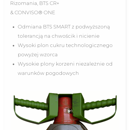
Rizomania, BTS CR+
& CONVISO® ONE
Odmiana BTS SMART z podwyższoną
tolerancją na chwościk i nicienie
Wysoki plon cukru technologicznego
powyżej wzorca
Wysokie plony korzeni niezależnie od
warunków pogodowych