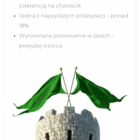
tolerancją na chwościk
Jedna z najwyższych polaryzacji – ponad
18%
Wyrównane plonowanie w latach –
powyżej wzorca