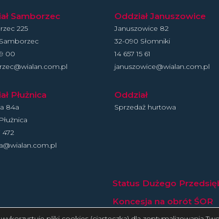
iał Samborzec
Oddział Januszowice
zec 225
Januszowice 82
 Samborzec
32-090 Słomniki
19 00
14 657 15 61
zec@wialan.com.pl
januszowice@wialan.com.pl
ał Płużnica
Oddział
ca 84a
Sprzedaż hurtowa
Płużnica
 472
ca@wialan.com.pl
Status Dużego Przedsię
Koncesja na obrót ŚOR
ykorzystuje pliki cookies (ciasteczka) dla zoptymalizowania Tw