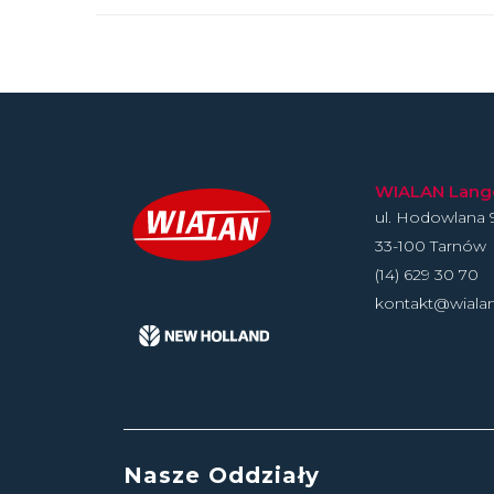
WIALAN Langer
ul. Hodowlan­a 
33-100 Tarnów
(14) 629 30 70
kontakt@wiala
Nasze Oddziały