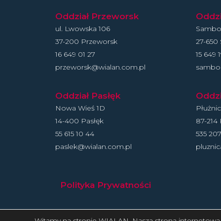
Oddział Przeworsk
Oddz
ul. Lwowska 106
Sambor
37-200 Przeworsk
27-650
16 649 01 27
15 649 
przeworsk@wialan.com.pl
sambor
Oddział Pasłęk
Oddzi
Nowa Wieś 1D
Płużni
14-400 Pasłęk
87-214 
55 615 10 44
535 207
paslek@wialan.com.pl
pluzni
Polityka Prywatności
Witamy na stronie WIALAN. Nasza strona internetowa w