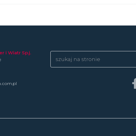
 i Wiatr Sp.j.
9
n.com.pl