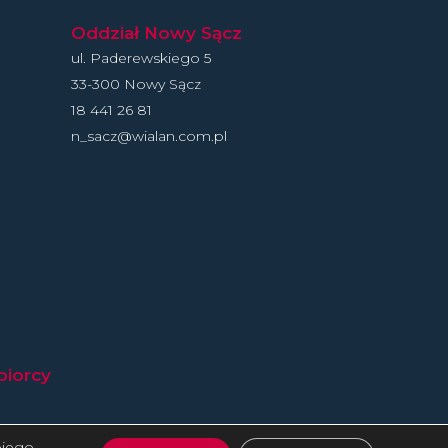
Oddział Nowy Sącz
ul. Paderewskiego 5
33-300 Nowy Sącz
18 441 26 81
n_sacz@wialan.com.pl
biorcy
ojego