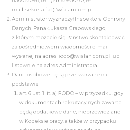
850023098, tel.: (14) 629-30-70, e-
mail: sekretariat@wialan.com.pl.
Administrator wyznaczył Inspektora Ochrony
Danych, Pana Łukasza Grabowskiego,
z którym możecie się Państwo skontaktować
za pośrednictwem wiadomości e-mail
wysłanej na adres: iodo@wialan.com.pl lub
listownie na adres Administratora.
Dane osobowe będą przetwarzane na
podstawie:
art. 6 ust. 1 lit. a) RODO – w przypadku, gdy
w dokumentach rekrutacyjnych zawarte
będą dodatkowe dane, nieprzewidziane
w Kodeksie pracy, a także w przypadku