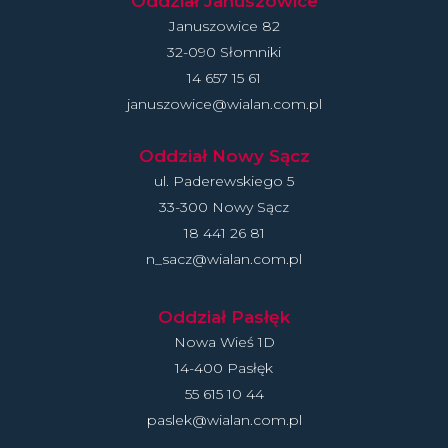
Oddział Januszowice
Januszowice 82
32-090 Słomniki
14 657 15 61
januszowice@wialan.com.pl
Oddział Nowy Sącz
ul. Paderewskiego 5
33-300 Nowy Sącz
18 441 26 81
n_sacz@wialan.com.pl
Oddział Pasłęk
Nowa Wieś 1D
14-400 Pasłęk
55 615 10 44
paslek@wialan.com.pl