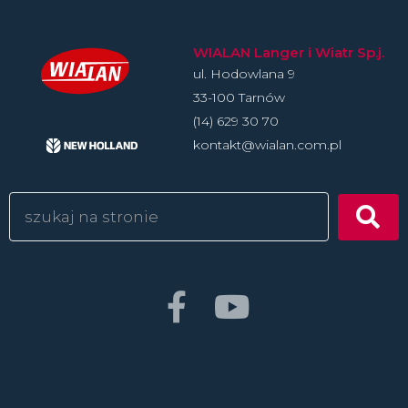
WIALAN Langer i Wiatr Sp.j.
ul. Hodowlan­a 9
33-100 Tarnów
(14) 629 30 70
kontakt@wialan.com.pl