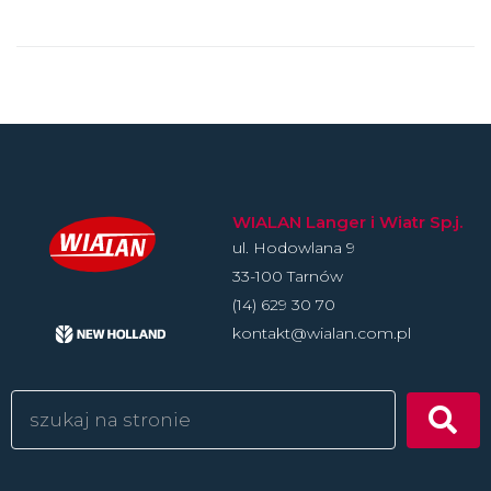
WIALAN Langer i Wiatr Sp.j.
ul. Hodowlan­a 9
33-100 Tarnów
(14) 629 30 70
kontakt@wialan.com.pl