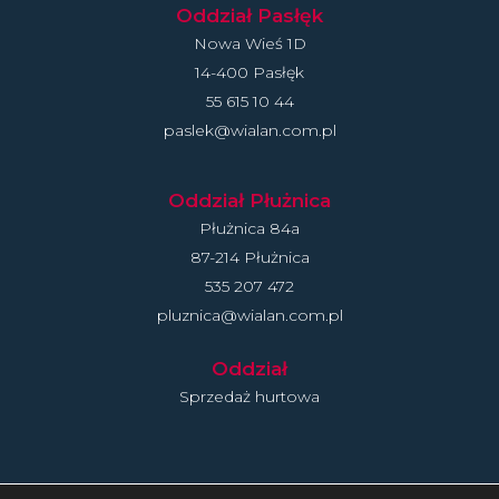
Oddział Pasłęk
Nowa Wieś 1D
14-400 Pasłęk
55 615 10 44
paslek@wialan.com.pl
Oddział Płużnica
Płużnica 84a
87-214 Płużnica
535 207 472
pluznica@wialan.com.pl
Oddział
Sprzedaż hurtowa
Polityka Prywatności