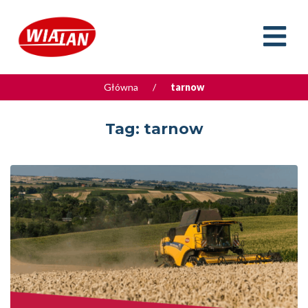
Główna
/
tarnow
Tag:
tarnow