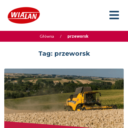
Główna
/
przeworsk
Tag:
przeworsk