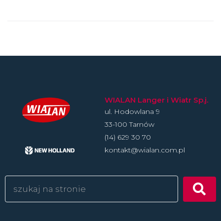
WIALAN Langer i Wiatr Sp.j.
ul. Hodowlan­a 9
33-100 Tarnów
(14) 629 30 70
kontakt@wialan.com.pl