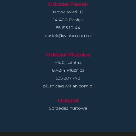
Oddział Pasłęk
Nowa Wieś 1D
14-400 Pasłęk
55 615 10 44
paslek@wialan.com.pl
Oddział Płużnica
Płużnica 84a
87-214 Płużnica
535 207 472
pluznica@wialan.com.pl
Oddział
Sprzedaż hurtowa
Polityka Prywatności