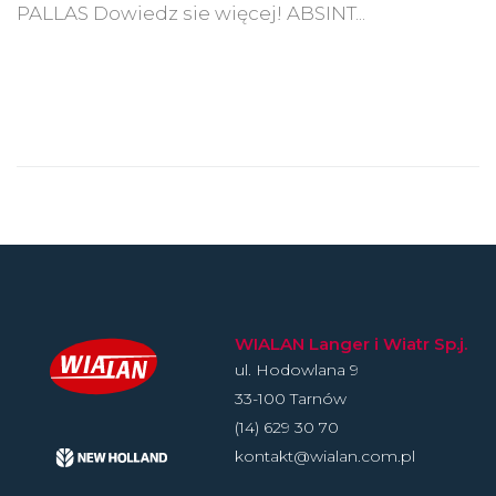
PALLAS Dowiedz sie więcej! ABSINT...
WIALAN Langer i Wiatr Sp.j.
ul. Hodowlan­a 9
33-100 Tarnów
(14) 629 30 70
kontakt@wialan.com.pl