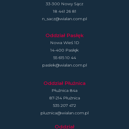
33-300 Nowy Sącz
18 441 26 81
n_sacz@wialan.com.pl
Oddział Pasłęk
Nowa Wieś 1D
14-400 Pasłęk
55 615 10 44
paslek@wialan.com.pl
Oddział Płużnica
Płużnica 84a
87-214 Płużnica
535 207 472
pluznica@wialan.com.pl
Oddział