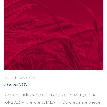
Posted
2023-06-29
Zboże 2023
Rekomendowane odmiany zbóż ozimych na
rok 2023 w ofercie WIALAN : Dowiedz sie więcej!