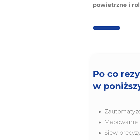
powietrzne i ro
Po co rez
w poniższy
Zautomatyz
Mapowanie 
Siew precyz