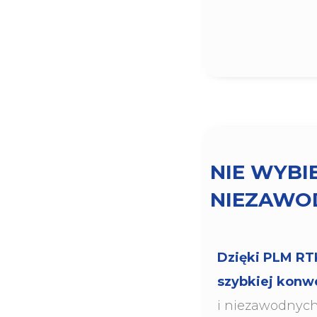
NIE WYBI
NIEZAWOD
Dzięki PLM RT
szybkiej konw
i niezawodnyc