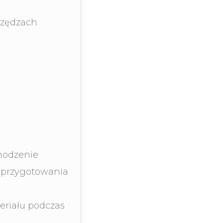
rzędzach
hodzenie
 przygotowania
riału podczas