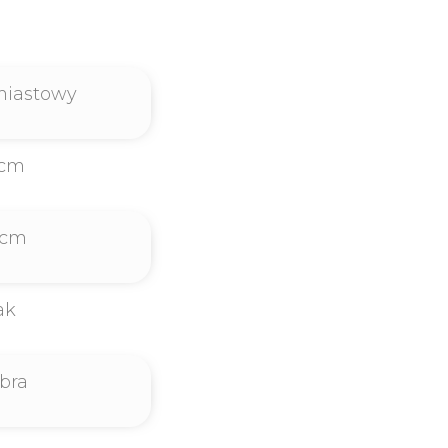
miastowy
5cm
5cm
ak
bra