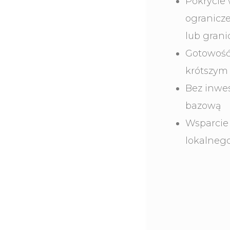
Pokrycie 
ogranicz
lub grani
Gotowość 
krótszym 
Bez inwe
bazową
Wsparcie
lokalnego