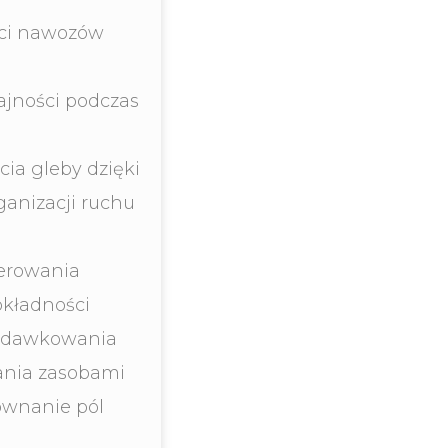
ści nawozów
jności podczas
cia gleby dzięki
ganizacji ruchu
erowania
okładności
i dawkowania
ania zasobami
ównanie pól