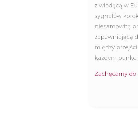
z wiodącą w Eu
sygnałów korek
niesamowitą p
zapewniającą d
między przejści
każdym punkcie
Zachęcamy do p