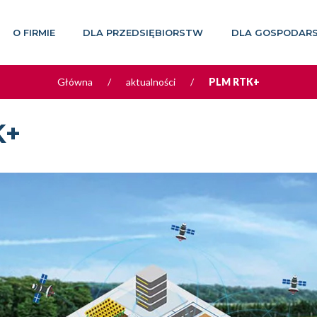
O FIRMIE
DLA PRZEDSIĘBIORSTW
DLA GOSPODAR
Główna
/
aktualności
/
PLM RTK+
K+