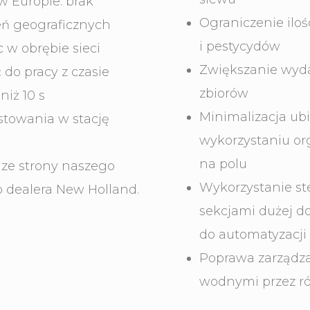
w Europie: brak
Ograniczenie ilo
eń geograficznych
i pestycydów
c w obrębie sieci
Zwiększanie wyda
do pracy z czasie
zbiorów
niż 10 s
Minimalizacja ubi
stowania w stację
wykorzystaniu or
na polu
 ze strony naszego
Wykorzystanie st
 dealera New Holland.
sekcjami dużej d
do automatyzacj
Poprawa zarządz
wodnymi przez r