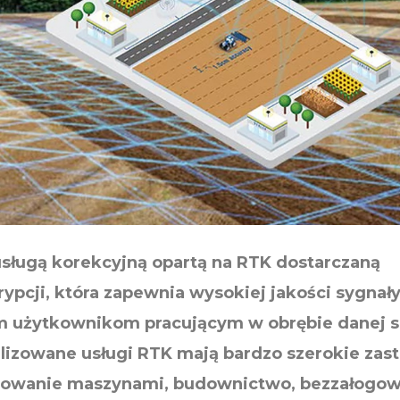
usługą korekcyjną opartą na RTK dostarczaną
ypcji, która zapewnia wysokiej jakości sygnał
 użytkownikom pracującym w obrębie danej si
lizowane usługi RTK mają bardzo szerokie zas
terowanie maszynami, budownictwo, bezzałogo