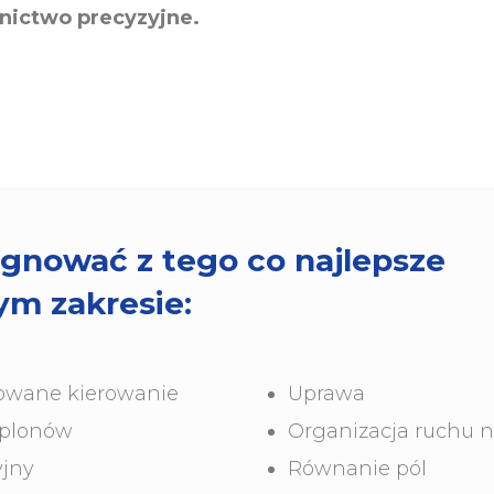
lnictwo precyzyjne.
ygnować z tego co najlepsze
m zakresie:​
owane kierowanie
Uprawa
plonów
Organizacja ruchu n
yjny
Równanie pól