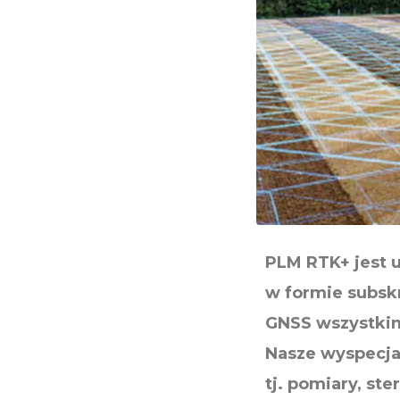
PLM RTK+ jest 
w formie subskr
GNSS wszystkim
Nasze wyspecja
tj. pomiary, s