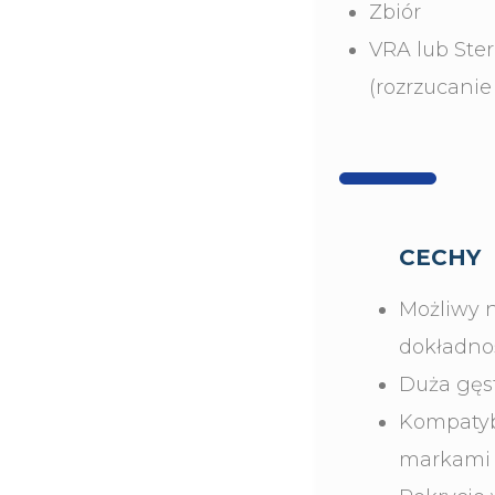
Zbiór
VRA lub Ste
(rozrzucanie
CECHY
Możliwy 
dokładnoś
Duża gęst
Kompatyb
markami