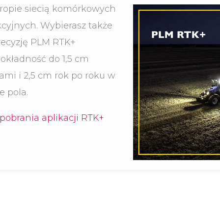
ropie siecią komórkowych
cyjnych. Wybierasz także
recyzję PLM RTK+
okładność do 1,5 cm
ami i 2,5 cm rok po roku w
 pola.
obrania aplikacji RTK+