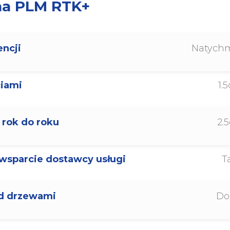
na PLM RTK+
ncji
Natych
ciami
1.
 rok do roku
2.
wsparcie dostawcy usługi
T
d drzewami
Do