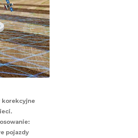
y korekcyjne
eci.
tosowanie:
we pojazdy