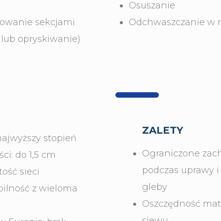
Osuszanie
rowanie sekcjami
Odchwaszczanie w 
 lub opryskiwanie)
ZALETY
najwyższy stopień
Ograniczone zac
ci: do 1,5 cm
podczas uprawy i
ość sieci
gleby
ilność z wieloma
Oszczędność mate
siewu