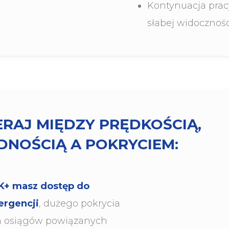
Kontynuacja pra
słabej widocznośc
ERAJ MIĘDZY PRĘDKOŚCIĄ,
NOŚCIĄ A POKRYCIEM:
K+ masz dostęp do
ergencji
, dużego pokrycia
h osiągów powiązanych