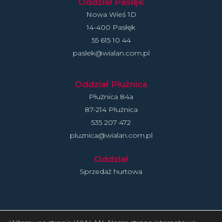
Oddział Pasłęk
Nowa Wieś 1D
14-400 Pasłęk
55 615 10 44
paslek@wialan.com.pl
Oddział Płużnica
Płużnica 84a
87-214 Płużnica
535 207 472
pluznica@wialan.com.pl
Oddział
Sprzedaż hurtowa
Polityka Prywatności