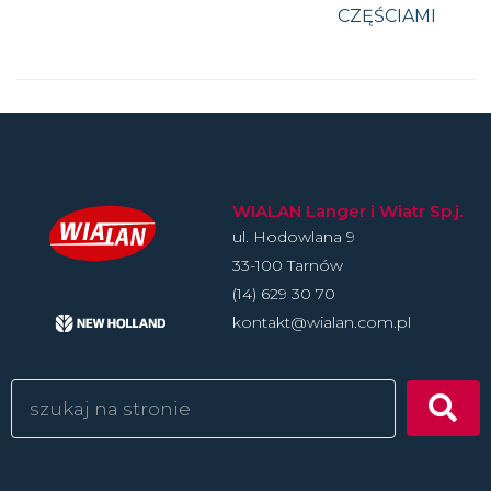
CZĘŚCIAMI
WIALAN Langer i Wiatr Sp.j.
ul. Hodowlan­a 9
33-100 Tarnów
(14) 629 30 70
kontakt@wialan.com.pl