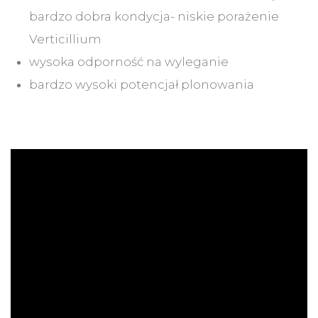
bardzo dobra kondycja- niskie porażenie
Verticillium
wysoka odporność na wyleganie
bardzo wysoki potencjał plonowania