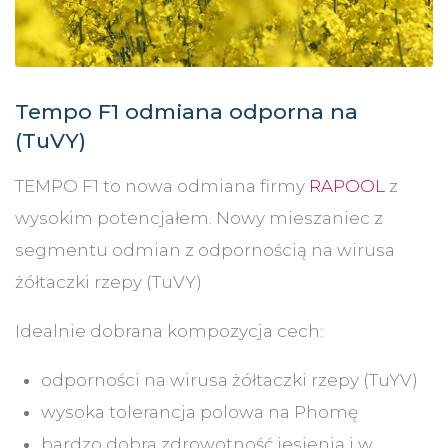
Tempo F1 odmiana odporna na
(TuVY)
TEMPO F1 to nowa odmiana firmy
RAPOOL
z
wysokim potencjałem. Nowy mieszaniec z
segmentu odmian z odpornością na wirusa
żółtaczki rzepy (TuVY)
Idealnie dobrana kompozycja cech:
odporności na wirusa żółtaczki rzepy (TuYV)
wysoka tolerancja polowa na Phomę
bardzo dobra zdrowotność jesienią i w