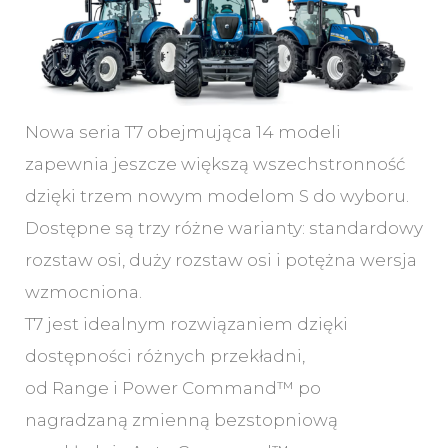
Nowa seria T7 obejmująca 14 modeli
zapewnia jeszcze większą wszechstronność
dzięki trzem nowym modelom S do wyboru.
Dostępne są trzy różne warianty: standardowy
rozstaw osi, duży rozstaw osi i potężna wersja
wzmocniona.
T7 jest idealnym rozwiązaniem dzięki
dostępności różnych przekładni,
od Range i Power Command™ po
nagradzaną zmienną bezstopniową