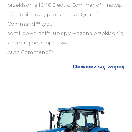
przekładnią 16×16 Electro Command™, nową,
ośmiobiegową przekładnią Dynamic
Command™ typu
semi-powershift lub sprawdzoną przekładnią
zmienną bezstopniową
Auto Command™.
Dowiedz się więcej