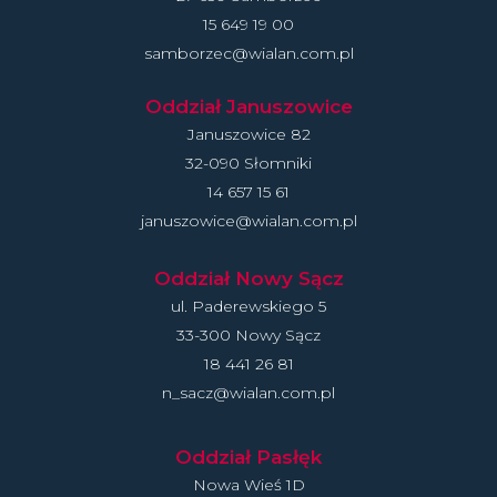
15 649 19 00
samborzec@wialan.com.pl
Oddział Januszowice
Januszowice 82
32-090 Słomniki
14 657 15 61
januszowice@wialan.com.pl
Oddział Nowy Sącz
ul. Paderewskiego 5
33-300 Nowy Sącz
18 441 26 81
n_sacz@wialan.com.pl
Oddział Pasłęk
Nowa Wieś 1D