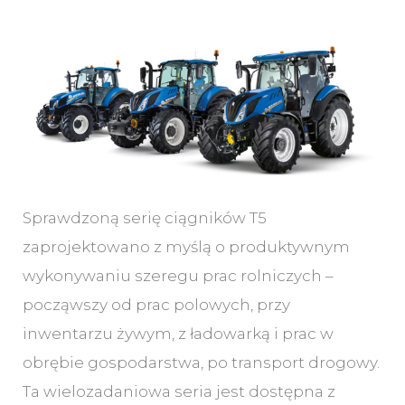
Sprawdzoną serię ciągników T5
zaprojektowano z myślą o produktywnym
wykonywaniu szeregu prac rolniczych –
począwszy od prac polowych, przy
inwentarzu żywym, z ładowarką i prac w
obrębie gospodarstwa, po transport drogowy.
Ta wielozadaniowa seria jest dostępna z