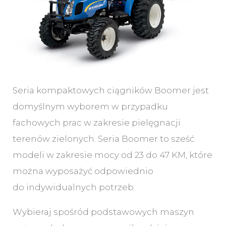
Seria kompaktowych ciągników Boomer jest
domyślnym wyborem w przypadku
fachowych prac w zakresie pielęgnacji
terenów zielonych. Seria Boomer to sześć
modeli w zakresie mocy od 23 do 47 KM, które
można wyposażyć odpowiednio
do indywidualnych potrzeb.
Wybieraj spośród podstawowych maszyn