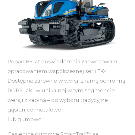
Ponad 85 lat doświadczenia zaowocowało
opracowaniem współczesnej serii TK4.
Dostępne zarówno w wersji z ramą ochronną
ROPS, jak i w unikalnej w tym segmencie
wersji z kabiną – do wyboru tradycyjne
gąsienice metalowe
lub gumowe.
Gąsienice gumowe SmartTrax™ są