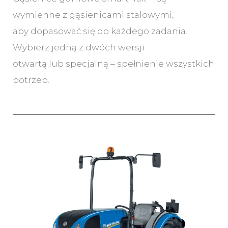
wymienne z gąsienicami stalowymi,
aby dopasować się do każdego zadania.
Wybierz jedną z dwóch wersji:
otwartą lub specjalną – spełnienie wszystkich
potrzeb.