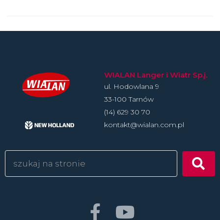
WIALAN Langer i Wiatr Sp.j.
ul. Hodowlan­a 9
33-100 Tarnów
(14) 629 30 70
kontakt@wialan.com.pl