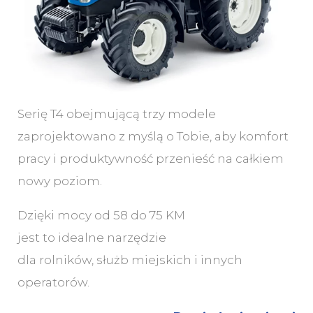
Serię T4 obejmującą trzy modele
zaprojektowano z myślą o Tobie, aby komfort
pracy i produktywność przenieść na całkiem
nowy poziom.
Dzięki mocy od 58 do 75 KM
jest to idealne narzędzie
dla rolników, służb miejskich i innych
operatorów.