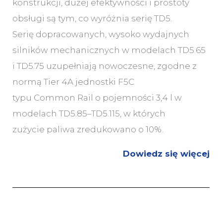
konstrukcji, dużej efektywności i prostoty
obsługi są tym, co wyróżnia serię TD5.
Serię dopracowanych, wysoko wydajnych
silników mechanicznych w modelach TD5.65
i TD5.75 uzupełniają nowoczesne, zgodne z
normą Tier 4A jednostki F5C
typu Common Rail o pojemności 3,4 l w
modelach TD5.85–TD5.115, w których
zużycie paliwa zredukowano o 10%.
Dowiedz się więcej