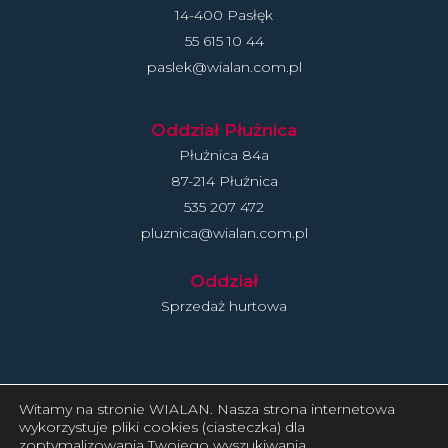
14-400 Pasłęk
55 615 10 44
paslek@wialan.com.pl
Oddział Płużnica
Płużnica 84a
87-214 Płużnica
535 207 472
pluznica@wialan.com.pl
Oddział
Sprzedaż hurtowa
Polityka Prywatności
Witamy na stronie WIALAN. Nasza strona internetowa
wykorzystuje pliki cookies (ciasteczka) dla
Status Dużego Przedsiębiorcy
zoptymalizowania Twojego wyszukiwania.