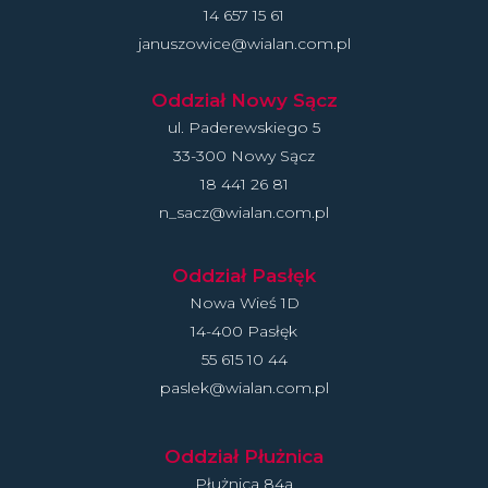
14 657 15 61
januszowice@wialan.com.pl
Oddział Nowy Sącz
ul. Paderewskiego 5
33-300 Nowy Sącz
18 441 26 81
n_sacz@wialan.com.pl
Oddział Pasłęk
Nowa Wieś 1D
14-400 Pasłęk
55 615 10 44
paslek@wialan.com.pl
Oddział Płużnica
Płużnica 84a