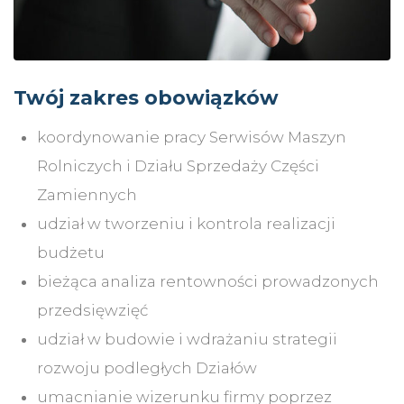
Twój zakres obowiązków
koordynowanie pracy Serwisów Maszyn
Rolniczych i Działu Sprzedaży Części
Zamiennych
udział w tworzeniu i kontrola realizacji
budżetu
bieżąca analiza rentowności prowadzonych
przedsięwzięć
udział w budowie i wdrażaniu strategii
rozwoju podległych Działów
umacnianie wizerunku firmy poprzez