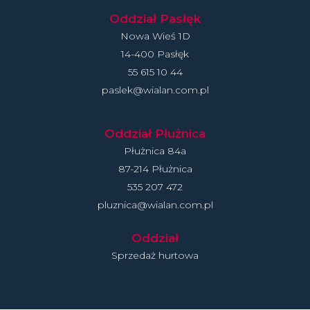
Oddział Pasłęk
Nowa Wieś 1D
14-400 Pasłęk
55 615 10 44
paslek@wialan.com.pl
Oddział Płużnica
Płużnica 84a
87-214 Płużnica
535 207 472
pluznica@wialan.com.pl
Oddział
Sprzedaż hurtowa