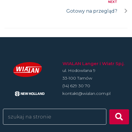
NEXT
Gotowy na przegląd?
WIALAN Langer i Wiatr Sp.j.
ul. Hodowlan­a 9
33-100 Tarnów
(14) 629 30 70
kontakt@wialan.com.pl