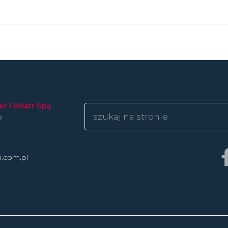
 i Wiatr Sp.j.
9
n.com.pl