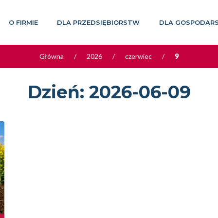
O FIRMIE
DLA PRZEDSIĘBIORSTW
DLA GOSPODAR
Główna
/
2026
/
czerwiec
/
9
Dzień:
2026-06-09