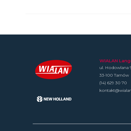
WIALAN Langer
ul. Hodowlan­a 
33-100 Tarnów
(14) 629 30 70
kontakt@wiala