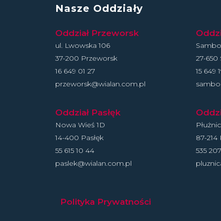
Nasze Oddziały
Oddział Przeworsk
Oddz
ul. Lwowska 106
Sambor
37-200 Przeworsk
27-650
16 649 01 27
15 649 
przeworsk@wialan.com.pl
sambor
Oddział Pasłęk
Oddzi
Nowa Wieś 1D
Płużni
14-400 Pasłęk
87-214 
55 615 10 44
535 207
paslek@wialan.com.pl
pluzni
Polityka Prywatności