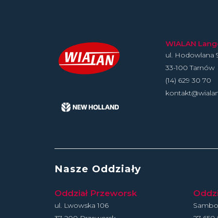
WIALAN Langer
ul. Hodowlan­a 
33-100 Tarnów
(14) 629 30 70
kontakt@wiala
Nasze Oddziały
Oddział Przeworsk
Oddz
ul. Lwowska 106
Sambor