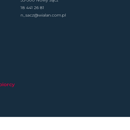
33-300 Nowy Sącz
18 441 26 81
n_sacz@wialan.com.pl
biorcy