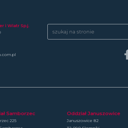
 i Wiatr Sp.j.
9
n.com.pl
iał Samborzec
Oddział Januszowice
zec 225
Januszowice 82