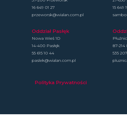
37-200 Przeworsk
27-650
16 649 01 27
15 649 
przeworsk@wialan.com.pl
sambor
Oddział Pasłęk
Oddzi
Nowa Wieś 1D
Płużni
14-400 Pasłęk
87-214 
55 615 10 44
535 207
paslek@wialan.com.pl
pluzni
Polityka Prywatności