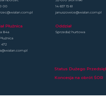
 Samborzec
32-090 Słomniki
19 00
14 657 15 61
zec@wialan.com.pl
januszowice@wialan.com.pl
ał Płużnica
Oddział
ca 84a
Sprzedaż hurtowa
Płużnica
 472
ca@wialan.com.pl
Status Dużego Przedsię
Koncesja na obrót ŚOR