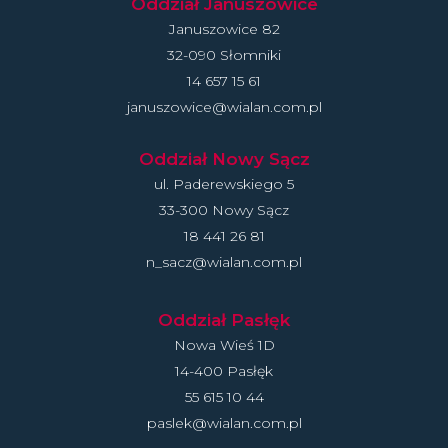
Oddział Januszowice
Januszowice 82
32-090 Słomniki
14 657 15 61
januszowice@wialan.com.pl
Oddział Nowy Sącz
ul. Paderewskiego 5
33-300 Nowy Sącz
18 441 26 81
n_sacz@wialan.com.pl
Oddział Pasłęk
Nowa Wieś 1D
14-400 Pasłęk
55 615 10 44
paslek@wialan.com.pl