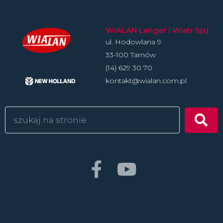
WIALAN Langer i Wiatr Sp.j.
ul. Hodowlan­a 9
33-100 Tarnów
(14) 629 30 70
kontakt@wialan.com.pl